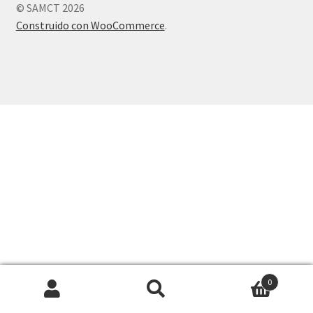
© SAMCT 2026
Construido con WooCommerce
.
0
Buscar
Buscar